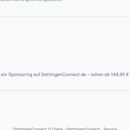
ein Sponsoring auf DettingenConnect.de – schon ab 149,95 € 
DettingenConnect 0.1 beta · DettingenConnect ·
Service