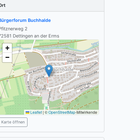
Ort
Bürgerforum Buchhalde
Pfitznerweg 2
72581 Dettingen an der Erms
+
−
Leaflet
|
©
OpenStreetMap
-Mitwirkende
Karte öffnen