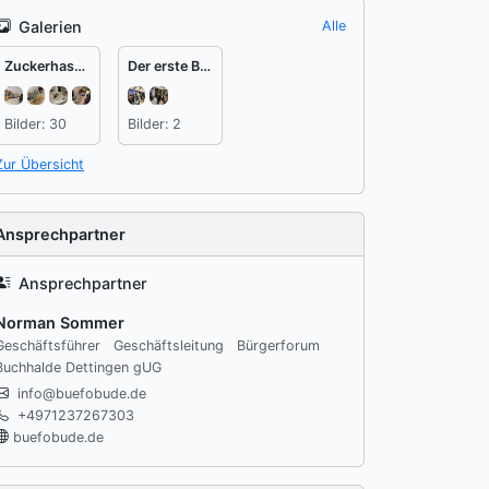
Galerien
Alle
Zuckerhasengieße mit Hebbe
Der erste Bürgertreff in der Buchhalde 2026
ten
Bilder: 30
Bilder: 2
Zur Übersicht
Ansprechpartner
Ansprechpartner
Norman Sommer
Geschäftsführer
Geschäftsleitung
Bürgerforum
Buchhalde Dettingen gUG
info@buefobude.de
+4971237267303
buefobude.de