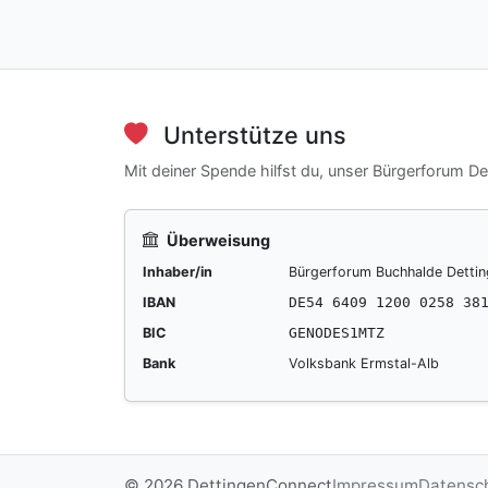
Unterstütze uns
Mit deiner Spende hilfst du, unser Bürgerforum D
Überweisung
Inhaber/in
Bürgerforum Buchhalde Detti
IBAN
DE54 6409 1200 0258 38
BIC
GENODES1MTZ
Bank
Volksbank Ermstal-Alb
© 2026 DettingenConnect
Impressum
Datensc