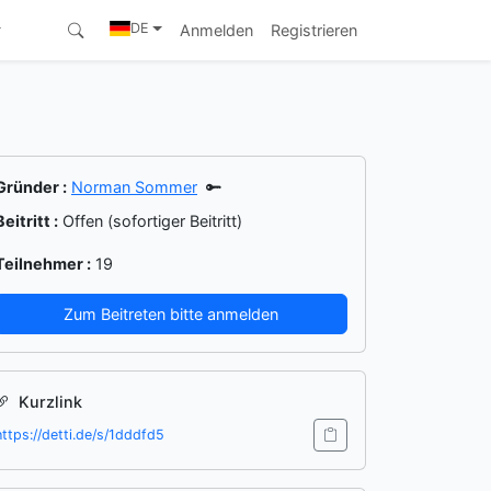
DE
Anmelden
Registrieren
Gründer
:
Norman Sommer
Beitritt
:
Offen (sofortiger Beitritt)
Teilnehmer
:
19
Zum Beitreten bitte anmelden
Kurzlink
https://detti.de/s/1dddfd5