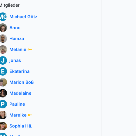
Mitglieder
Michael Götz
Anne
Hamza
Melanie
jonas
Ekaterina
Marion Boß
Madelaine
Pauline
Mareike
Sophia Hä.