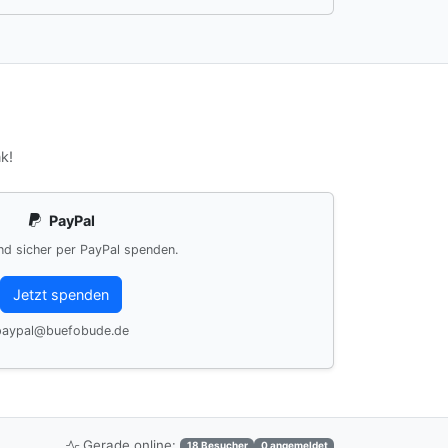
k!
PayPal
nd sicher per PayPal spenden.
Jetzt spenden
paypal@buefobude.de
Gerade online:
18 Besucher
0 angemeldet