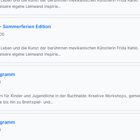
Leben und die Kunst der berühmten mexikanischen Künstlerin Frida Kahlo. 
nsere eigene Leinwand inspirie...
- Sommerferien Edition
:00
Leben und die Kunst der berühmten mexikanischen Künstlerin Frida Kahlo. 
nsere eigene Leinwand inspirie...
ogramm
0
 für Kinder und Jugendliche in der Buchhalde: Kreative Workshops, geme
 bis hin zu Brettspiel- und...
ogramm
0