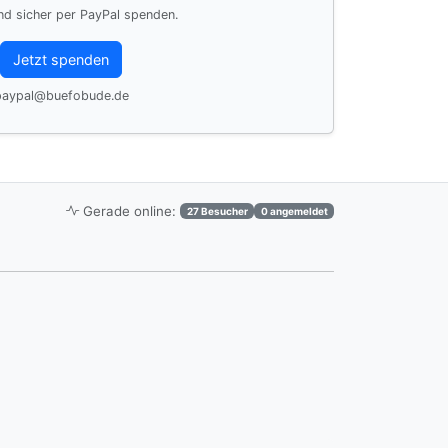
nd sicher per PayPal spenden.
Jetzt spenden
paypal@buefobude.de
Gerade online:
27 Besucher
0 angemeldet