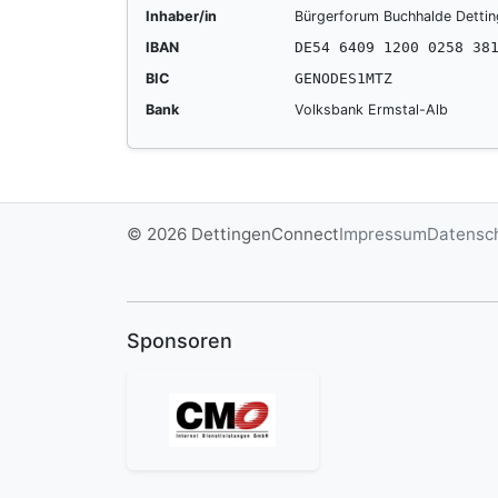
Inhaber/in
Bürgerforum Buchhalde Detti
IBAN
DE54 6409 1200 0258 38
BIC
GENODES1MTZ
Bank
Volksbank Ermstal-Alb
© 2026 DettingenConnect
Impressum
Datensc
Sponsoren