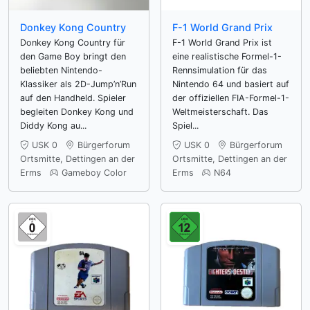
Donkey Kong Country
F-1 World Grand Prix
Donkey Kong Country für
F-1 World Grand Prix ist
den Game Boy bringt den
eine realistische Formel-1-
beliebten Nintendo-
Rennsimulation für das
Klassiker als 2D-Jump’n’Run
Nintendo 64 und basiert auf
auf den Handheld. Spieler
der offiziellen FIA-Formel-1-
begleiten Donkey Kong und
Weltmeisterschaft. Das
Diddy Kong au...
Spiel...
USK 0
Bürgerforum
USK 0
Bürgerforum
Ortsmitte, Dettingen an der
Ortsmitte, Dettingen an der
Erms
Gameboy Color
Erms
N64