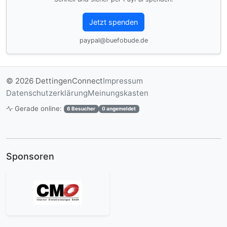
Jetzt spenden
paypal@buefobude.de
© 2026 DettingenConnect
Impressum
Datenschutzerklärung
Meinungskasten
Gerade online:
6 Besucher
0 angemeldet
Sponsoren