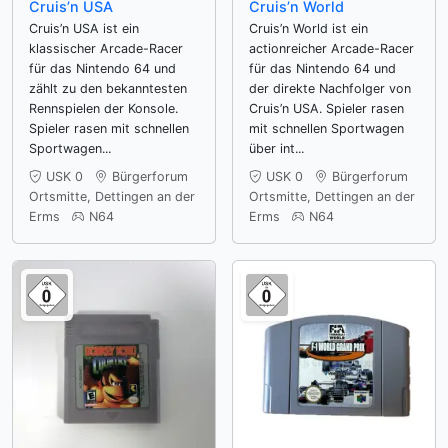
Cruis’n USA
Cruis’n World
Cruis’n USA ist ein
Cruis’n World ist ein
klassischer Arcade-Racer
actionreicher Arcade-Racer
für das Nintendo 64 und
für das Nintendo 64 und
zählt zu den bekanntesten
der direkte Nachfolger von
Rennspielen der Konsole.
Cruis’n USA. Spieler rasen
Spieler rasen mit schnellen
mit schnellen Sportwagen
Sportwagen...
über int...
USK 0
Bürgerforum
USK 0
Bürgerforum
Ortsmitte, Dettingen an der
Ortsmitte, Dettingen an der
Erms
N64
Erms
N64