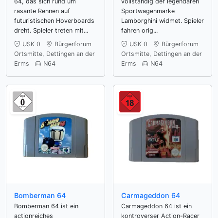
64, das sich rund um
vollständig der legendären
rasante Rennen auf
Sportwagenmarke
futuristischen Hoverboards
Lamborghini widmet. Spieler
dreht. Spieler treten mit...
fahren orig...
USK 0
Bürgerforum
USK 0
Bürgerforum
Ortsmitte, Dettingen an der
Ortsmitte, Dettingen an der
Erms
N64
Erms
N64
Bomberman 64
Carmageddon 64
Bomberman 64 ist ein
Carmageddon 64 ist ein
actionreiches
kontroverser Action-Racer