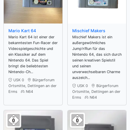
Mario Kart 64
Mischief Makers
Mario Kart 64 ist einer der
Mischief Makers ist ein
bekanntesten Fun-Racer der
außergewöhnliches
Videospielgeschichte und
Jump’n’Run für das
ein Klassiker auf dem
Nintendo 64, das sich durch
Nintendo 64. Das Spiel
seinen kreativen Spielstil
bringt die beliebtesten
und seinen
Nintendo-Ch...
unverwechselbaren Charme
auszeich...
USK 0
Bürgerforum
Ortsmitte, Dettingen an der
USK 0
Bürgerforum
Erms
N64
Ortsmitte, Dettingen an der
Erms
N64