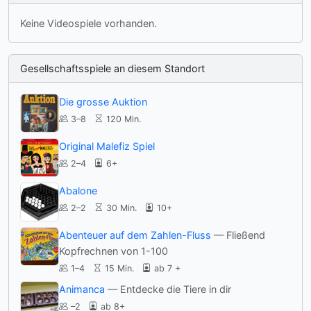
Keine Videospiele vorhanden.
Gesellschaftsspiele an diesem Standort
Die grosse Auktion
3–8
120 Min.
Original Malefiz Spiel
2–4
6+
Abalone
2–2
30 Min.
10+
Abenteuer auf dem Zahlen-Fluss
— Fließend
Kopfrechnen von 1-100
1–4
15 Min.
ab 7 +
Animanca
— Entdecke die Tiere in dir
–2
ab 8+