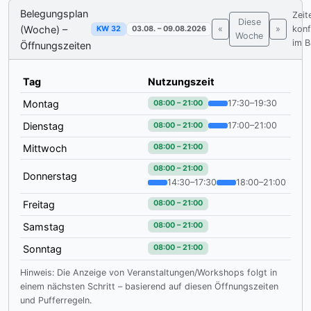
Belegungsplan
Zeit
Diese
(Woche) –
«
»
konf
KW 32
03.08. – 09.08.2026
Woche
im 
Öffnungszeiten
Tag
Nutzungszeit
Montag
17:30–19:30
08:00 – 21:00
Dienstag
17:00–21:00
08:00 – 21:00
Mittwoch
08:00 – 21:00
08:00 – 21:00
Donnerstag
14:30–17:30
18:00–21:00
Freitag
08:00 – 21:00
Samstag
08:00 – 21:00
Sonntag
08:00 – 21:00
Hinweis: Die Anzeige von Veranstaltungen/Workshops folgt in
einem nächsten Schritt – basierend auf diesen Öffnungszeiten
und Pufferregeln.