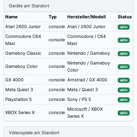
Geräte am Standort
Name
Typ
Hersteller/Modell
Status
Atari 2600 Junior
console
Atari / 2600 Junior
aktiv
Commodore C64
Commodore / C64
console
aktiv
Maxi
Maxi
Gameboy Classic
console
Nintendo / Gameboy
aktiv
Nintendo / Gameboy
Gameboy Color
console
aktiv
Color
GX 4000
console
Amstrad / GX 4000
aktiv
Meta Quest 3
console
Meta / Quest 3
aktiv
Playstation 5
console
Sony / PS 5
aktiv
Microsoft / XBOX
XBOX Series X
console
aktiv
Series X
Videospiele am Standort