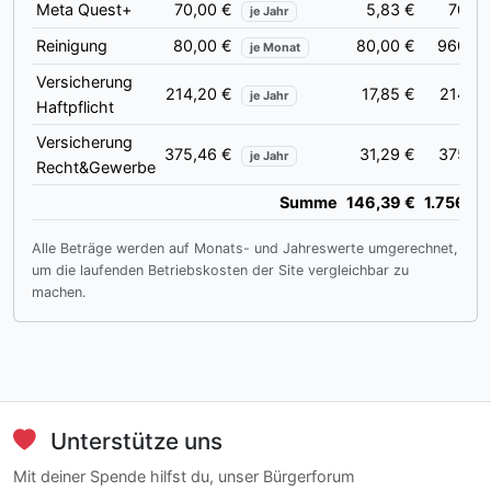
Meta Quest+
70,00 €
5,83 €
70,00
je Jahr
Reinigung
80,00 €
80,00 €
960,00
je Monat
Versicherung
214,20 €
17,85 €
214,20
je Jahr
Haftpflicht
Versicherung
375,46 €
31,29 €
375,46
je Jahr
Recht&Gewerbe
Summe
146,39 €
1.756,66
Alle Beträge werden auf Monats- und Jahreswerte umgerechnet,
um die laufenden Betriebskosten der Site vergleichbar zu
machen.
Unterstütze uns
Mit deiner Spende hilfst du, unser Bürgerforum