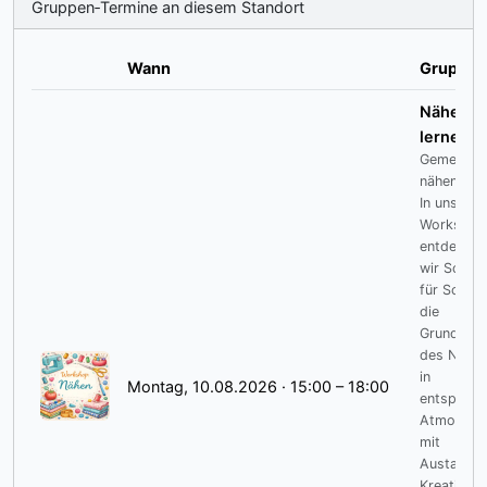
Gruppen‑Termine an diesem Standort
Wann
Gruppe
Nähen
lernen
Gemeinsa
nähen lern
In unsere
Workshop
entdecken
wir Schritt
für Schritt
die
Grundlage
des Nähen
in
Montag, 10.08.2026 · 15:00 – 18:00
entspannt
Atmosphä
mit
Austausch
Kreativität