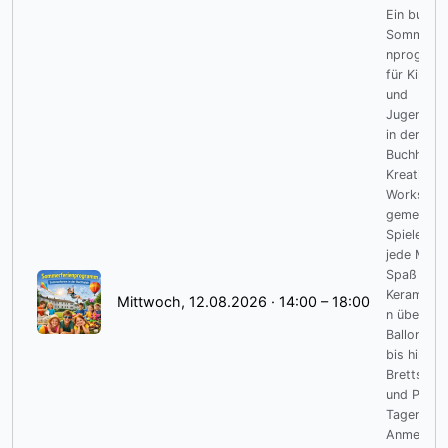
Ein bunte
Sommerfe
nprogra
für Kinder
und
Jugendlic
in der
Buchhalde
Kreative
Workshop
gemeinsa
Spielen u
jede Men
Spaß – vo
Keramikgi
Mittwoch, 12.08.2026 · 14:00 – 18:00
n über
Ballontier
bis hin zu
Brettspiel
und Puzzl
Tagen.
Anmeldun