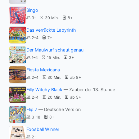
Bingo
3–
30 Min.
8+
Das verrückte Labyrinth
2–4
7+
Der Maulwurf schaut genau
1–4
15 Min.
3+
Fiesta Mexicana
2–4
30 Min.
ab 8+
Filly Witchy Black
— Zauber der 13. Stunde
2–4
20 Min.
ab 5+
Flip 7
— Deutsche Version
3–18
8+
Foosball Winner
2–