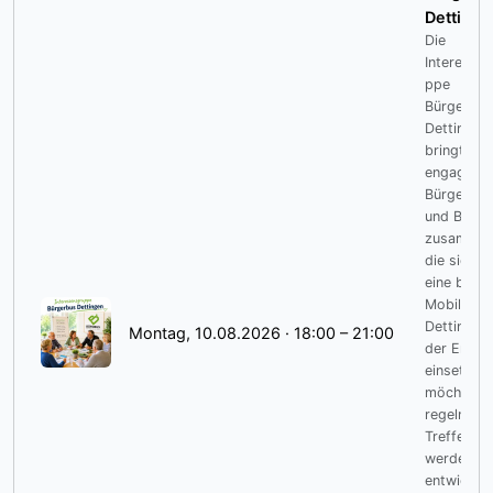
Dettinge
Die
Interesse
ppe
Bürgerbus
Dettingen
bringt
engagiert
Bürgerinn
und Bürge
zusammen
die sich fü
eine bess
Mobilität i
Dettingen
Montag, 10.08.2026 · 18:00 – 21:00
der Erms
einsetzen
möchten. 
regelmäßi
Treffen
werden Id
entwickelt