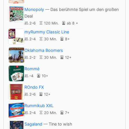
Monopoly
— Das berühmte Spiel um den großen
Deal
2–6
120 Min.
ab 8 +
myRummy Classic Line
2–4
30 Min.
8+
Oklahoma Boomers
2–2
30 Min.
12+
Rommé
–4
10+
ROndo FX
2–6
12+
Rummikub XXL
2–4
20 Min.
7+
Sagaland
— Tine to wish