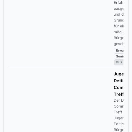
Erfahrung
ausgetaus
und die
Grundlage
für einen
möglichen
Bürgerbus
geschaffe
Erwachse
Senioren
2
Jugend:
Dettinge
Commni
Treff
Der Detti
Communit
Treff ist d
Jugend-
Edition de
Bürgerteff