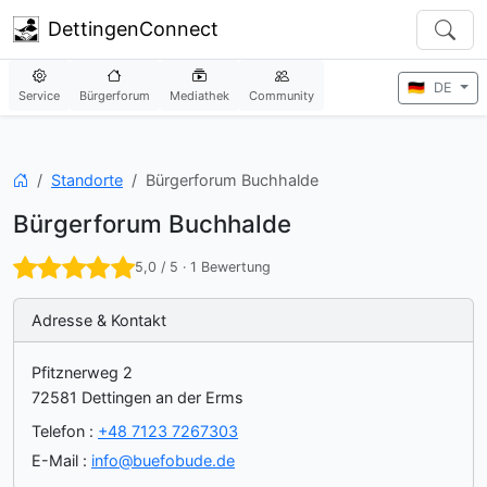
DettingenConnect
🇩🇪
DE
Service
Bürgerforum
Mediathek
Community
Startseite
Standorte
Bürgerforum Buchhalde
Bürgerforum Buchhalde
5,0 / 5 · 1 Bewertung
Adresse & Kontakt
Pfitznerweg 2
72581 Dettingen an der Erms
Telefon
:
+48 7123 7267303
E-Mail
:
info@buefobude.de