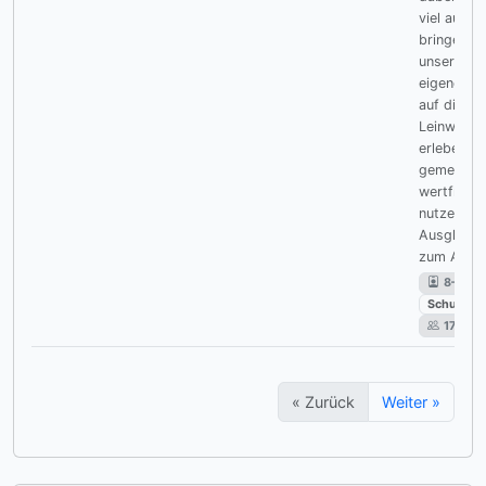
viel aus. W
bringen
unsere
eigenen I
auf die
Leinwand,
erleben K
gemeinsa
wertfrei u
nutzen sie
Ausgleich
zum Alltag
8–12
Schulkind
17
« Zurück
Weiter »