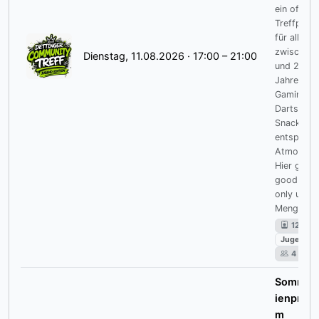
ein offene
Treffpunk
für alle
zwischen 
Dienstag, 11.08.2026 · 17:00 – 21:00
und 25
Jahren mi
Gaming,
Darts,
Snacks u
entspannt
Atmosphä
Hier gilt:
good vibe
only und j
Menge Sp
12–25
Jugendlic
4
Sommerf
ienprog
m