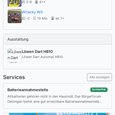
2–8
4++
Whacky Wit
–2
15 Min.
ab 7+
Ausstattung
Löwen Dart HB10
Löwen Dart Automat HB10
Services
Alle anzeigen
Batterieannahmestelle
kostenfrei
Altbatterien gehören nicht in den Hausmüll. Das Bürgerforum
Dettingen bietet eine gut erreichbare Batterieannahmestelle...