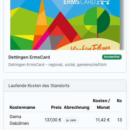
Dettingen ErmsCard
kostenfrei
Dettingen-ErmsCard – regional, sozial, gemeinschaftlich
Laufende Kosten des Standorts
Kosten /
Kosten
Kostenname
Preis
Abrechnung
Monat
Ja
Gema
137,00 €
11,42 €
137,00
je Jahr
Gebühren