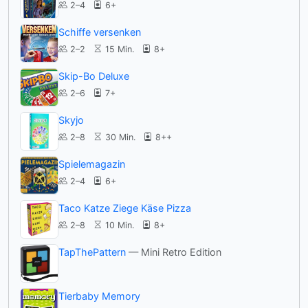
2–4
6+
Schiffe versenken
2–2
15 Min.
8+
Skip-Bo Deluxe
2–6
7+
Skyjo
2–8
30 Min.
8++
Spielemagazin
2–4
6+
Taco Katze Ziege Käse Pizza
2–8
10 Min.
8+
TapThePattern
— Mini Retro Edition
Tierbaby Memory