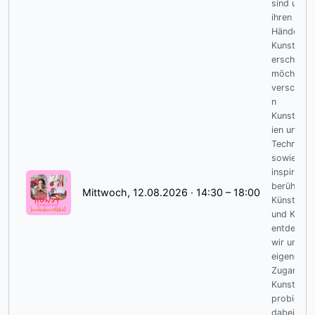
sind und m
ihren eige
Händen
Kunst
erschaffe
möchten. 
verschied
n
Kunstmate
ien und
Techniken
sowie
inspiriert
berühmte
Mittwoch, 12.08.2026 · 14:30 – 18:00
Künstlerin
und Künst
entdecken
wir unser
eigenen
Zugang zu
Kunst und
probieren
dabei gan