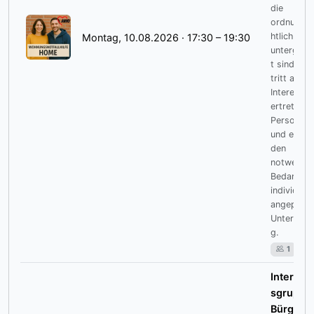
die
ordnungs
htlich
Montag, 10.08.2026 · 17:30 – 19:30
untergebr
t sind. H
tritt als
Interesse
ertretung 
Personen 
und erheb
den
notwendi
Bedarf an
individuell
angepasst
Unterstüt
g.
1
Interess
sgruppe
Bürgerb