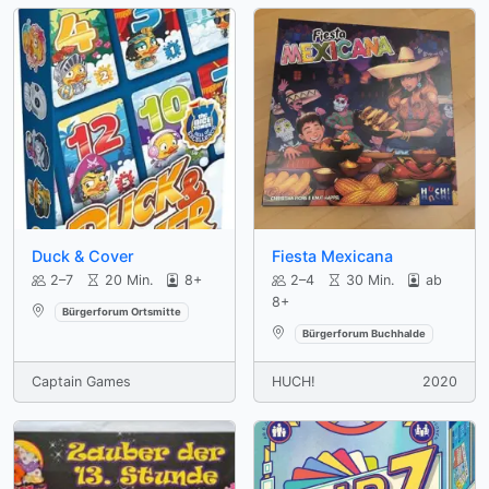
Duck & Cover
Fiesta Mexicana
2–7
20 Min.
8+
2–4
30 Min.
ab
8+
Verfügbar an:
Bürgerforum Ortsmitte
Verfügbar an:
Bürgerforum Buchhalde
Captain Games
HUCH!
2020