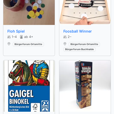
Floh Spiel
Foosball Winner
1–4
ab 4+
2–
Verfügbar an:
Verfügbar an:
Bürgerforum Ortsmitte
Bürgerforum Ortsmitte
Bürgerforum Buchhalde