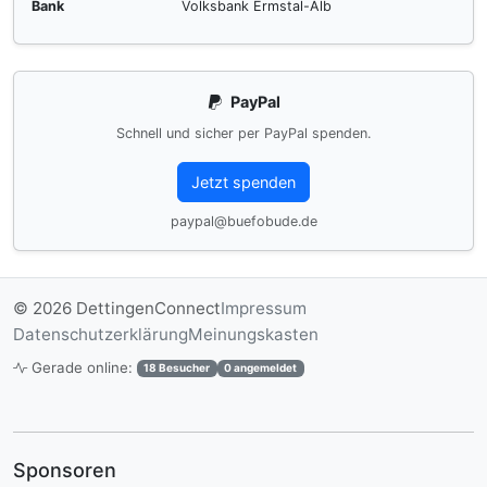
Bank
Volksbank Ermstal-Alb
PayPal
Schnell und sicher per PayPal spenden.
Jetzt spenden
paypal@buefobude.de
© 2026 DettingenConnect
Impressum
Datenschutzerklärung
Meinungskasten
Gerade online:
18 Besucher
0 angemeldet
Sponsoren