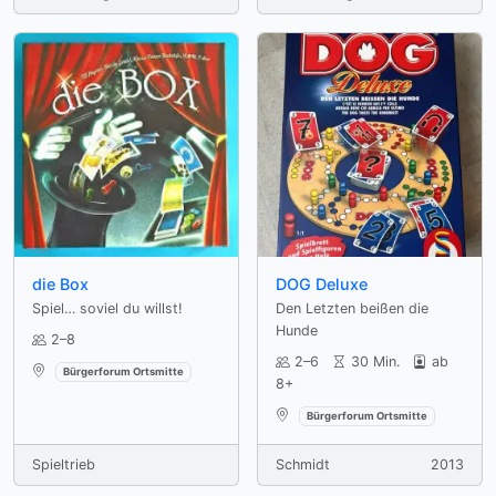
die Box
DOG Deluxe
Spiel… soviel du willst!
Den Letzten beißen die
Hunde
2–8
2–6
30 Min.
ab
Verfügbar an:
Bürgerforum Ortsmitte
8+
Verfügbar an:
Bürgerforum Ortsmitte
Spieltrieb
Schmidt
2013