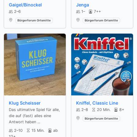
Gaigel/Binockel
Jenga
2–6
1–
7++
Verfügbar an:
Verfügbar an:
Bürgerforum Ortsmitte
Bürgerforum Ortsmitte
Klug Scheisser
Kniffel, Classic Line
Das ultimative Spiel für alle,
2–8
20 Min.
8+
die auf (fast) alles eine
Verfügbar an:
Bürgerforum Ortsmitte
Antwort haben ...
2–10
15 Min.
ab
12+