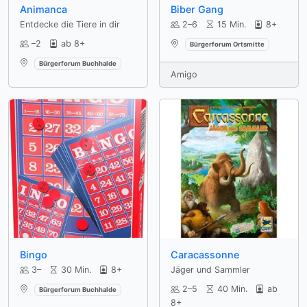
Animanca
Biber Gang
Entdecke die Tiere in dir
2–6
15 Min.
8+
Verfügbar an:
–2
ab 8+
Bürgerforum Ortsmitte
Verfügbar an:
Bürgerforum Buchhalde
Amigo
Bingo
Caracassonne
3–
30 Min.
8+
Jäger und Sammler
Verfügbar an:
2–5
40 Min.
ab
Bürgerforum Buchhalde
8+