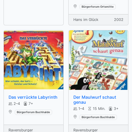
Verfügbar an:
Bürgerforum Ortsmitte
Hans im Glück
2002
Das verrückte Labyrinth
Der Maulwurf schaut
genau
2–4
7+
1–4
15 Min.
3+
Verfügbar an:
Bürgerforum Buchhalde
Verfügbar an:
Bürgerforum Buchhalde
Ravensburger
Ravensburger