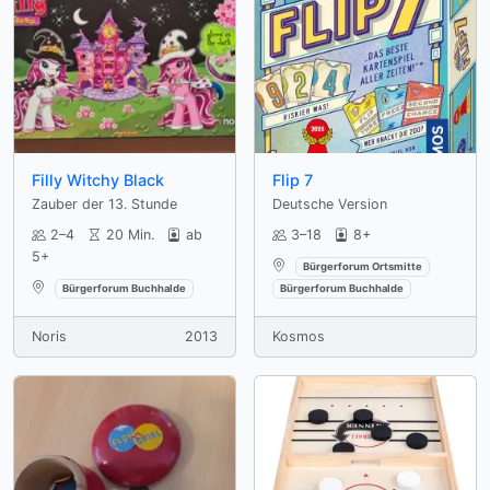
Filly Witchy Black
Flip 7
Zauber der 13. Stunde
Deutsche Version
2–4
20 Min.
ab
3–18
8+
5+
Verfügbar an:
Bürgerforum Ortsmitte
Verfügbar an:
Bürgerforum Buchhalde
Bürgerforum Buchhalde
Noris
2013
Kosmos