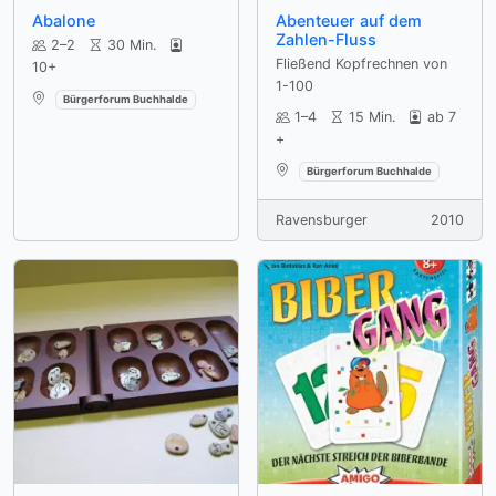
Abalone
Abenteuer auf dem
Zahlen-Fluss
2–2
30 Min.
Fließend Kopfrechnen von
10+
1-100
Verfügbar an:
Bürgerforum Buchhalde
1–4
15 Min.
ab 7
+
Verfügbar an:
Bürgerforum Buchhalde
Ravensburger
2010