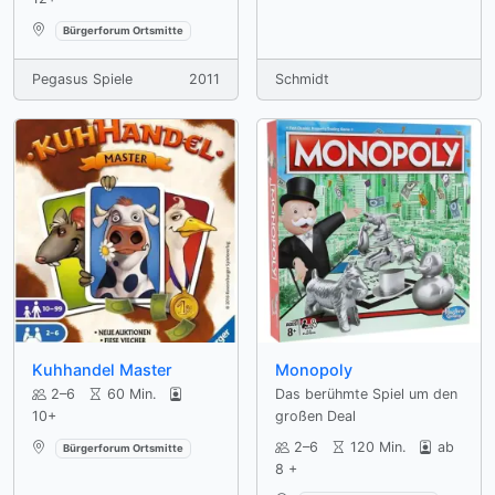
Verfügbar an:
Bürgerforum Ortsmitte
Pegasus Spiele
2011
Schmidt
Kuhhandel Master
Monopoly
2–6
60 Min.
Das berühmte Spiel um den
10+
großen Deal
Verfügbar an:
2–6
120 Min.
ab
Bürgerforum Ortsmitte
8 +