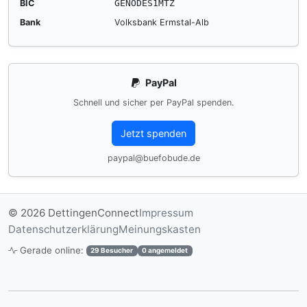
BIC
GENODES1MTZ
Bank
Volksbank Ermstal-Alb
PayPal
Schnell und sicher per PayPal spenden.
Jetzt spenden
paypal@buefobude.de
© 2026 DettingenConnect
Impressum
Datenschutzerklärung
Meinungskasten
Gerade online:
29 Besucher
0 angemeldet