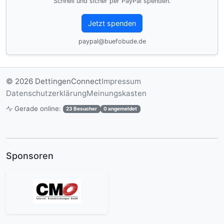
Schnell und sicher per PayPal spenden.
Jetzt spenden
paypal@buefobude.de
© 2026 DettingenConnect
Impressum
Datenschutzerklärung
Meinungskasten
Gerade online:
23 Besucher
0 angemeldet
Sponsoren