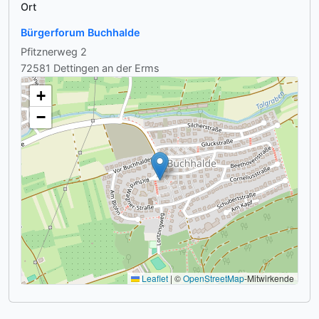
Ort
Bürgerforum Buchhalde
Pfitznerweg 2
72581 Dettingen an der Erms
+
−
Leaflet
|
©
OpenStreetMap
-Mitwirkende