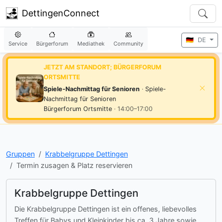
DettingenConnect
🇩🇪
DE
Service
Bürgerforum
Mediathek
Community
JETZT AM STANDORT; BÜRGERFORUM
ORTSMITTE
Spiele-Nachmittag für Senioren
·
Spiele-
Nachmittag für Senioren
Bürgerforum Ortsmitte
· 14:00–17:00
Gruppen
Krabbelgruppe Dettingen
Termin zusagen & Platz reservieren
Krabbelgruppe Dettingen
Die Krabbelgruppe Dettingen ist ein offenes, liebevolles
Treffen für Babys und Kleinkinder bis ca. 3 Jahre sowie