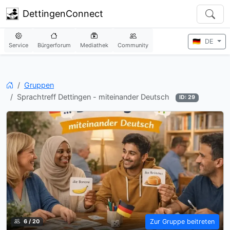
DettingenConnect
🇩🇪
DE
Service
Bürgerforum
Mediathek
Community
Startseite
Gruppen
Sprachtreff Dettingen - miteinander Deutsch
ID: 29
Zur Gruppe beitreten
6 / 20