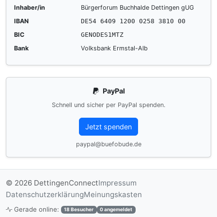
Inhaber/in
Bürgerforum Buchhalde Dettingen gUG
IBAN
DE54 6409 1200 0258 3810 00
BIC
GENODES1MTZ
Bank
Volksbank Ermstal-Alb
PayPal
Schnell und sicher per PayPal spenden.
Jetzt spenden
paypal@buefobude.de
© 2026 DettingenConnect
Impressum
Datenschutzerklärung
Meinungskasten
Gerade online:
18 Besucher
0 angemeldet