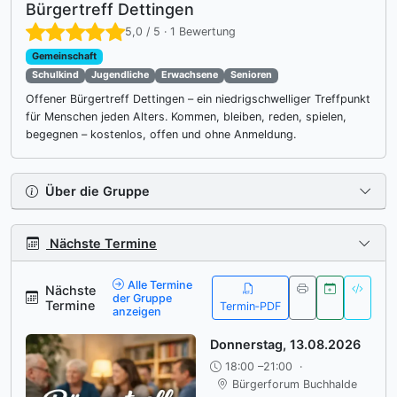
Bürgertreff Dettingen
5,0 / 5 · 1 Bewertung
Gemeinschaft
Schulkind
Jugendliche
Erwachsene
Senioren
Offener Bürgertreff Dettingen – ein niedrigschwelliger Treffpunkt
für Menschen jeden Alters. Kommen, bleiben, reden, spielen,
begegnen – kostenlos, offen und ohne Anmeldung.
Ums
Über die Gruppe
Nächste Termine
Umsch
Alle Termine
Nächste
der Gruppe
Termine
Termin‑PDF
anzeigen
Donnerstag, 13.08.2026
18:00 –21:00
·
Bürgerforum Buchhalde