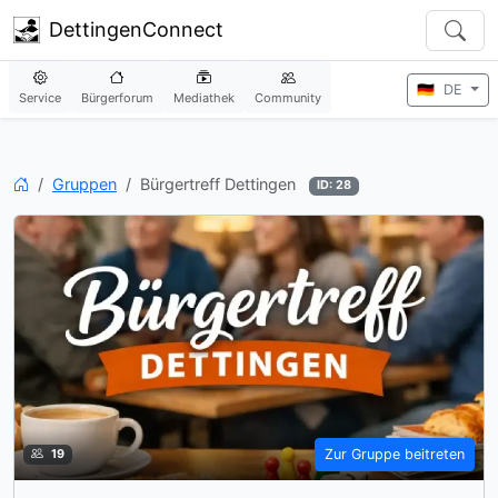
DettingenConnect
🇩🇪
DE
Service
Bürgerforum
Mediathek
Community
Startseite
Gruppen
Bürgertreff Dettingen
ID: 28
Zur Gruppe beitreten
19