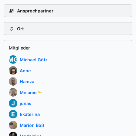
Ansprechpartner
Ort
Mitglieder
Michael Götz
Anne
Hamza
Melanie
jonas
Ekaterina
Marion Boß