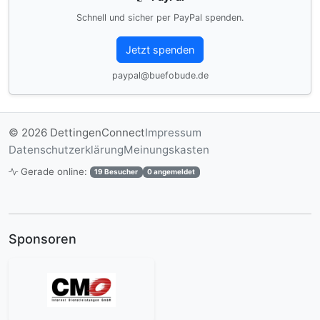
Schnell und sicher per PayPal spenden.
Jetzt spenden
paypal@buefobude.de
© 2026 DettingenConnect
Impressum
Datenschutzerklärung
Meinungskasten
Gerade online:
19 Besucher
0 angemeldet
Sponsoren