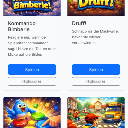
Kommando
Druff!
Bimberle
Schnapp dir die Maulwürfe,
bevor sie wieder
Reagiere nur, wenn der
verschwinden!
Spielleiter "Kommando"
sagt! Nutze die Tasten oder
klicke auf die Bilder.
Spielen
Spielen
Highscores
Highscores