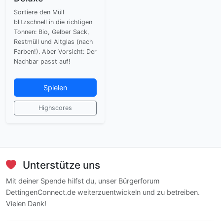
Sortiere den Müll
blitzschnell in die richtigen
Tonnen: Bio, Gelber Sack,
Restmüll und Altglas (nach
Farben!). Aber Vorsicht: Der
Nachbar passt auf!
Spielen
Highscores
Unterstütze uns
Mit deiner Spende hilfst du, unser Bürgerforum
DettingenConnect.de weiterzuentwickeln und zu betreiben.
Vielen Dank!