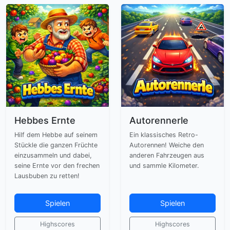
Hebbes Ernte
Autorennerle
Hilf dem Hebbe auf seinem
Ein klassisches Retro-
Stückle die ganzen Früchte
Autorennen! Weiche den
einzusammeln und dabei,
anderen Fahrzeugen aus
seine Ernte vor den frechen
und sammle Kilometer.
Lausbuben zu retten!
Spielen
Spielen
Highscores
Highscores