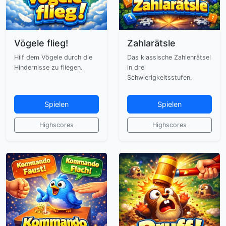
Vögele flieg!
Zahlarätsle
Hilf dem Vögele durch die
Das klassische Zahlenrätsel
Hindernisse zu fliegen.
in drei
Schwierigkeitsstufen.
Spielen
Spielen
Highscores
Highscores