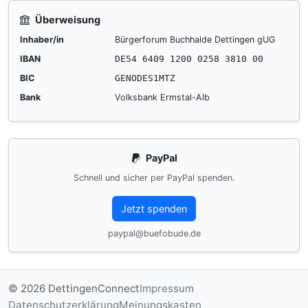
Überweisung
Inhaber/in
Bürgerforum Buchhalde Dettingen gUG
IBAN
DE54 6409 1200 0258 3810 00
BIC
GENODES1MTZ
Bank
Volksbank Ermstal-Alb
PayPal
Schnell und sicher per PayPal spenden.
Jetzt spenden
paypal@buefobude.de
© 2026 DettingenConnect
Impressum
Datenschutzerklärung
Meinungskasten