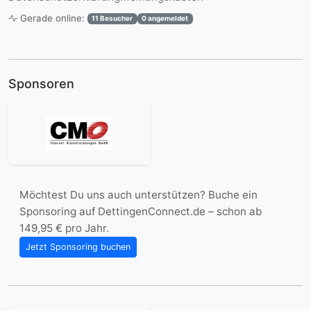
Gerade online:
11 Besucher
0 angemeldet
Sponsoren
Möchtest Du uns auch unterstützen? Buche ein
Sponsoring auf DettingenConnect.de – schon ab
149,95 € pro Jahr.
Jetzt Sponsoring buchen