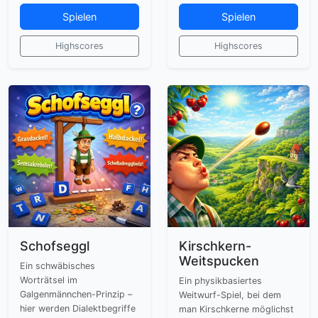
Spielen
Spielen
Highscores
Highscores
Schofseggl
Kirschkern-
Weitspucken
Ein schwäbisches
Worträtsel im
Ein physikbasiertes
Galgenmännchen-Prinzip –
Weitwurf-Spiel, bei dem
hier werden Dialektbegriffe
man Kirschkerne möglichst