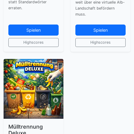
statt Standardwörter
weit über eine virtuelle Alb-
erraten.
Landschaft befördern
muss.
Spielen
Spielen
Highscores
Highscores
Mülltrennung
Deluxe